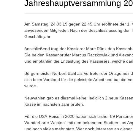
Jahreshauptversammlung 201
Am Samstag, 24.03.19 gegen 22.45 Uhr eröffnete der 1. 
anwesenden Mitglieder. Nach der Beschlussfassung der T
Geschäftsjahr.
Anschließend trug der Kassierer Marc Rünz den Kassenberi
Die beiden Kassenprüfer Marcus Raczkowiak und Alexand
und empfahlen die Entlastung des Kassierers, welche dann
Bürgermeister Norbert Bahl als Vertreter der Ortsgemei
sich beim Vorstand für die geleistete Arbeit und bat di
wurde.
Neuwahlen gab es diesmal keine, lediglich 2 neue Kasse
Kasse im nächsten Jahr prüfen.
Für die USA-Reise in 2020 haben sich bisher 89 Personen
Wunderbarer Westen“ mit den bekannten Städten Los Ang
und noch vieles mehr statt. Wer noch Interesse an diese