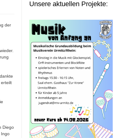
Unsere aktuellen Projekte:
ng der
wieder.
hrung
edankte
rteilt
ie
n Diego
 Ingo