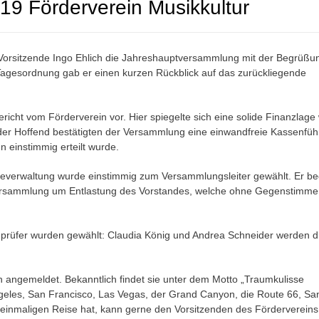
9 Förderverein Musikkultur
Vorsitzende Ingo Ehlich die Jahreshauptversammlung mit der Begrüßu
agesordnung gab er einen kurzen Rückblick auf das zurückliegende
cht vom Förderverein vor. Hier spiegelte sich eine solide Finanzlage 
er Hoffend bestätigten der Versammlung eine einwandfreie Kassenfü
 einstimmig erteilt wurde.
ndeverwaltung wurde einstimmig zum Versammlungsleiter gewählt. Er b
e Versammlung um Entlastung des Vorstandes, welche ohne Gegenstimme e
nprüfer wurden gewählt: Claudia König und Andrea Schneider werden d
 angemeldet. Bekanntlich findet sie unter dem Motto „Traumkulisse
eles, San Francisco, Las Vegas, der Grand Canyon, die Route 66, Sa
r einmaligen Reise hat, kann gerne den Vorsitzenden des Fördervereins