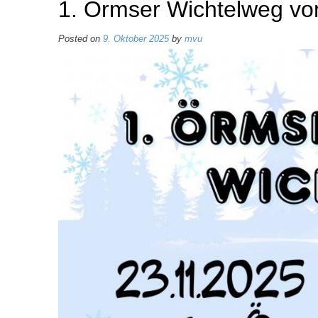
1. Örmser Wichtelweg vo
Posted on
9. Oktober 2025
by
mvu