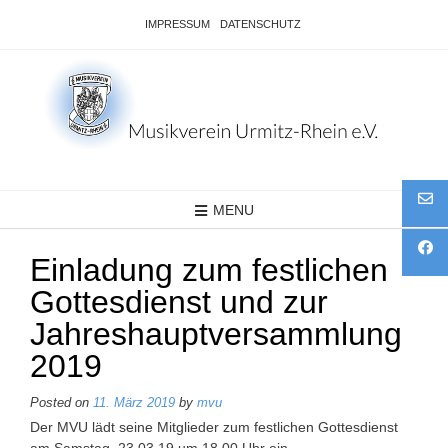
Skip
IMPRESSUM
DATENSCHUTZ
to
content
MENU
Einladung zum festlichen
Gottesdienst und zur
Jahreshauptversammlung
2019
Posted on
11. März 2019
by
mvu
Der MVU lädt seine Mitglieder zum festlichen Gottesdienst
am Samstag, 23.03.19 um 18.00 Uhr ein.