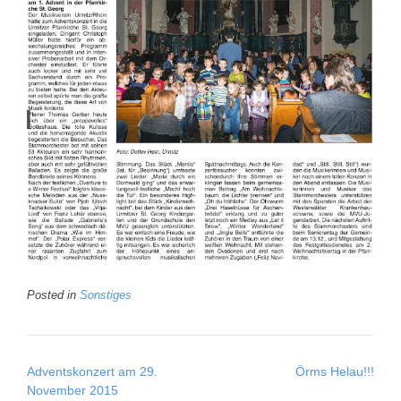
Posted in
Sonstiges
Post
Adventskonzert am 29.
Örms Helau!!!
navigation
November 2015