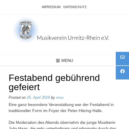
Skip
IMPRESSUM
DATENSCHUTZ
to
content
MENU
Festabend gebührend
gefeiert
Posted on
25. April 2019
by
mvu
Eine ganz besondere Veranstaltung war der Festabend in
traditioneller Form im Foyer der Peter-Häring-Halle.
Die Moderation des Abends übernahm die junge Musikerin
Julia Haas, die sehr unterhaltsam und informativ durch das