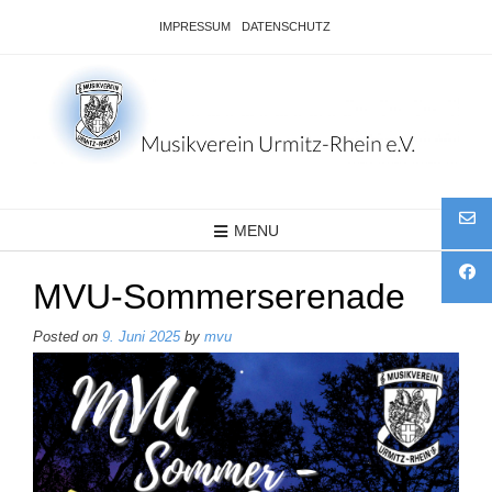
Skip
IMPRESSUM
DATENSCHUTZ
to
content
MENU
MVU-Sommerserenade
Posted on
9. Juni 2025
by
mvu