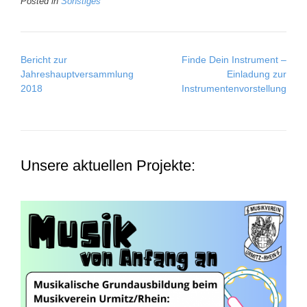
Posted in
Sonstiges
Post
Bericht zur
Finde Dein Instrument –
navigation
Jahreshauptversammlung
Einladung zur
2018
Instrumentenvorstellung
Unsere aktuellen Projekte: