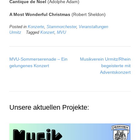
Cantique de Noel
(Adolphe Adam)
A Most Wonderful Christmas
(Robert Sheldon)
Posted in
Konzerte
,
Stammorchester
,
Veranstaltungen
Urmitz
Tagged
Konzert
,
MVU
Post
MVU-Sommerserenade – Ein
Musikverein Urmitz/Rhein
navigation
gelungenes Konzert
begeisterte mit
Adventskonzert
Unsere aktuellen Projekte: