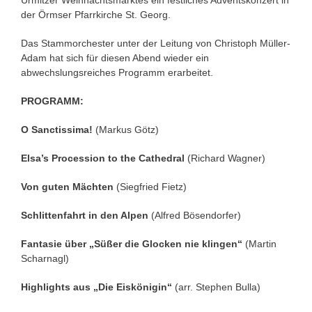
Urmitzer Weihnachtsmarktes ein festliches Adventskonzert in
der Örmser Pfarrkirche St. Georg.
Das Stammorchester unter der Leitung von Christoph Müller-
Adam hat sich für diesen Abend wieder ein
abwechslungsreiches Programm erarbeitet.
PROGRAMM:
O Sanctissima!
(Markus Götz)
Elsa’s Procession to the Cathedral
(Richard Wagner)
Von guten Mächten
(Siegfried Fietz)
Schlittenfahrt in den Alpen
(Alfred Bösendorfer)
Fantasie über „Süßer die Glocken nie klingen“
(Martin
Scharnagl)
Highlights aus „Die Eiskönigin“
(arr. Stephen Bulla)