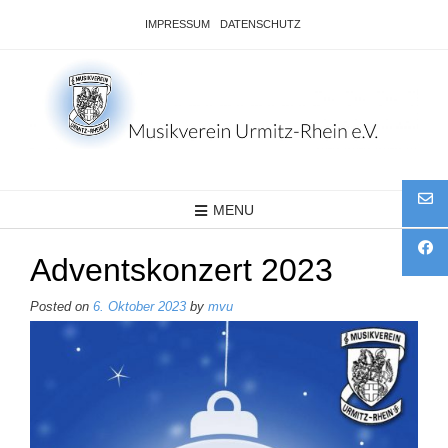
Skip
IMPRESSUM
DATENSCHUTZ
to
content
MENU
Adventskonzert 2023
Posted on
6. Oktober 2023
by
mvu