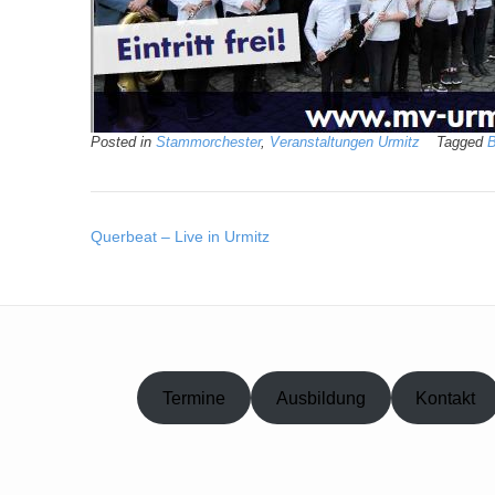
Posted in
Stammorchester
,
Veranstaltungen Urmitz
Tagged
B
Post
Querbeat – Live in Urmitz
navigation
Termine
Ausbildung
Kontakt