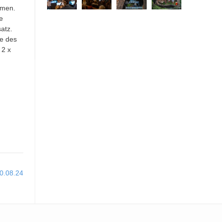
hmen.
e
atz.
re des
 2 x
0.08.24