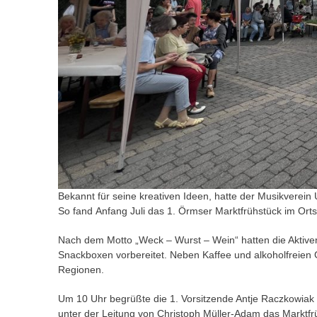
Bekannt für seine kreativen Ideen, hatte der Musikverei
So fand Anfang Juli das 1. Örmser Marktfrühstück im Orts
Nach dem Motto „Weck – Wurst – Wein“ hatten die Aktiven
Snackboxen vorbereitet. Neben Kaffee und alkoholfreien
Regionen.
Um 10 Uhr begrüßte die 1. Vorsitzende Antje Raczkowia
unter der Leitung von Christoph Müller-Adam das Marktfrü