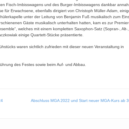
llten Fisch-Imbisswagens und des Burger-Imbisswagens dankbar anna
e für Erwachsene, ebenfalls dirigiert von Christoph Müller-Adam, einig
lerkapelle unter der Leitung von Benjamin Fuß musikalisch zum Eins
rschienenen Gäste musikalisch unterhalten hatten, kam es zur Premie
emble“, welches mit einem kompletten Saxophon-Satz (Sopran-, Alt-,
czkowiak einige Quartett-Stücke präsentierte.
ühstücks waren sichtlich zufrieden mit dieser neuen Veranstaltung in
führung des Festes sowie beim Auf- und Abbau.
24
Abschluss MGA 2022 und Start neuer MGA-Kurs ab 3