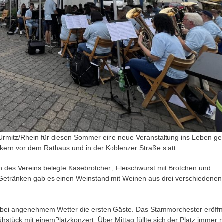
n Urmitz/Rhein für diesen Sommer eine neue Veranstaltung ins Leben ge
kern vor dem Rathaus und in der Koblenzer Straße statt.
 des Vereins belegte Käsebrötchen, Fleischwurst mit Brötchen und
 Getränken gab es einen Weinstand mit Weinen aus drei verschiedenen
k bei angenehmem Wetter die ersten Gäste. Das Stammorchester eröff
hstück mit einemPlatzkonzert. Über Mittag füllte sich der Platz immer