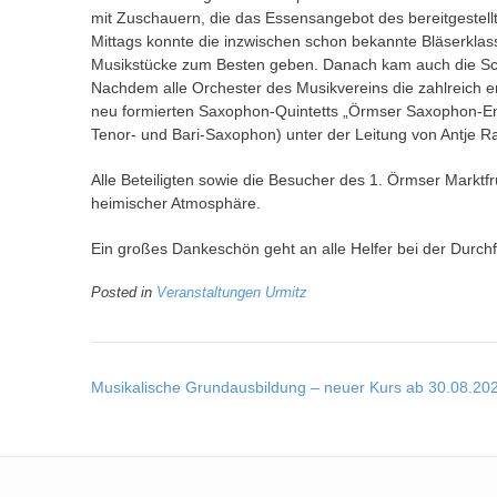
mit Zuschauern, die das Essensangebot des bereitgeste
Mittags konnte die inzwischen schon bekannte Bläserklass
Musikstücke zum Besten geben. Danach kam auch die Schü
Nachdem alle Orchester des Musikvereins die zahlreich e
neu formierten Saxophon-Quintetts „Örmser Saxophon-Ens
Tenor- und Bari-Saxophon) unter der Leitung von Antje Ra
Alle Beteiligten sowie die Besucher des 1. Örmser Marktfr
heimischer Atmosphäre.
Ein großes Dankeschön geht an alle Helfer bei der Durch
Posted in
Veranstaltungen Urmitz
Post
Musikalische Grundausbildung – neuer Kurs ab 30.08.20
navigation